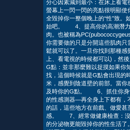
分心因素減到最小：在床上看電
螢幕上一閃一閃的亮點很明顯使
全毀掉你一整個晚上的“性”致。
始吧。 4、提高你的高潮潛力
肉。也被稱為PC(pubococcy
你需要做的只是分開這些肌肉只
鬆就可以了。一旦你找到那種感覺
上、看電視的時候都可以)，然
G點：並非那麼難以捉摸如果你
找，這個時候就是G點會出現的
米，感覺到陰道壁的前部。當你
及時你的G點。 6、抓住你身
的性感測器—再全身上下都有，
的話，這些地方在前戲、做愛甚
感。 7、經常做健康檢查：沒
的分泌物更能毀掉你的性生活了