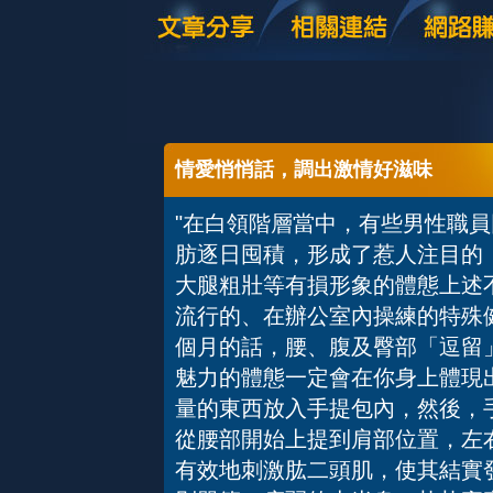
情愛悄悄話，調出激情好滋味
"在白領階層當中，有些男性職
肪逐日囤積，形成了惹人注目的
大腿粗壯等有損形象的體態上述
流行的、在辦公室內操練的特殊
個月的話，腰、腹及臀部「逗留
魅力的體態一定會在你身上體現
量的東西放入手提包內，然後，
從腰部開始上提到肩部位置，左
有效地刺激肱二頭肌，使其結實