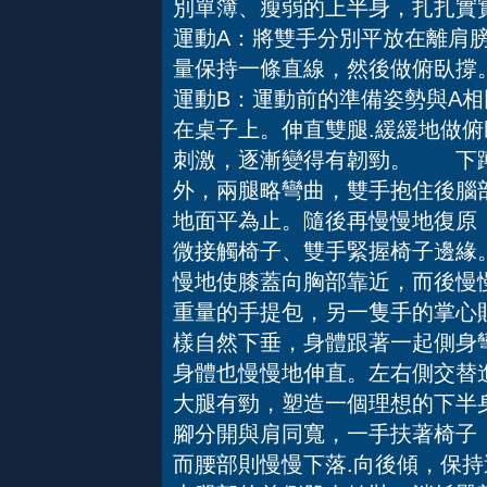
別單簿、瘦弱的上半身，扎扎實
運動A：將雙手分別平放在離肩
量保持一條直線，然後做俯臥撐
運動B：運動前的準備姿勢與A
在桌子上。伸直雙腿.緩緩地做
刺激，逐漸變得有韌勁。 下蹲
外，兩腿略彎曲，雙手抱住後腦
地面平為止。隨後再慢慢地復原
微接觸椅子、雙手緊握椅子邊緣
慢地使膝蓋向胸部靠近，而後慢
重量的手提包，另一隻手的掌心
樣自然下垂，身體跟著一起側身
身體也慢慢地伸直。左右側交替
大腿有勁，塑造一個理想的下半
腳分開與肩同寬，一手扶著椅子
而腰部則慢慢下落.向後傾，保