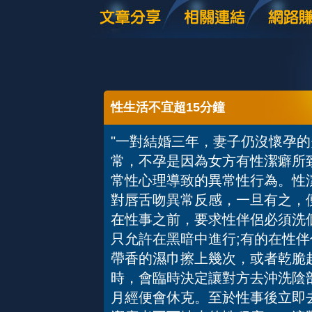
性生活不宜超15分鐘
"一對結婚三年，妻子仍沒懷孕
常，不孕是因為女方有性潔癖所
常性心理導致的異常性行為。性
對唇舌吻異常反感，一旦有之，
在性事之前，要求性伴侶必須洗
只允許在黑暗中進行;有的在性
帶香的濕巾擦上幾次，或者乾脆
時，會臨時決定讓對方去沖洗陰
月經便會休克。至於性事後立即