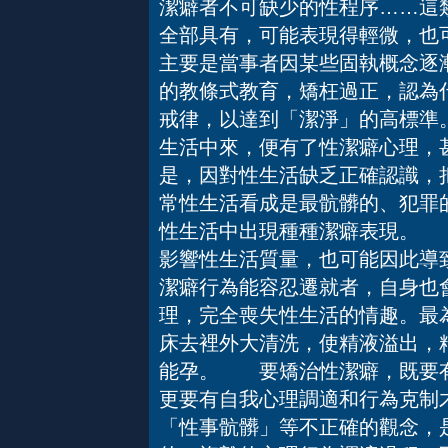
潔癖者不可缺少的性程序……這
全部具有，可能表現得輕微，也
主要是當事者因某些固執概念逐
的教條式教育，矯枉過正，認為
戒律，以達到「潔淨」的高標準
生活中來，便有了性潔癖心理，
是，因對性生活缺乏正確認識，
常性生活看成是最骯髒的、犯罪
性生活中出現種種潔癖表現。 
影響性生活質量，也可能因此導
潔癖行為能容忍遷就者，自身也
理，完全喪失性生活的情趣。最
床去裡外大清洗，使精液溢出，
能孕。 要矯治性潔癖，既要有
更要有自我心理調適和行為克制
「性事骯髒」等不正確的觀念，