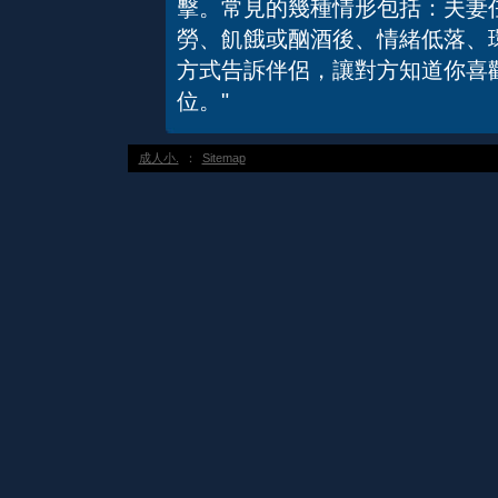
擊。常見的幾種情形包括：夫妻
勞、飢餓或酗酒後、情緒低落、
方式告訴伴侶，讓對方知道你喜
位。"
成人小.
：
Sitemap