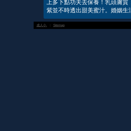
上多下點功夫去保養！乳頭膚質
紫並不時透出甜美蜜汁。婚姻生
成人小.
：
Sitemap