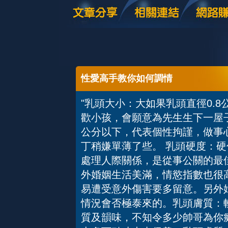
性愛高手教你如何調情
"乳頭大小：大如果乳頭直徑0.
歡小孩，會願意為先生生下一屋子
公分以下，代表個性拘謹，做事
丁稍嫌單薄了些。 乳頭硬度：
處理人際關係，是從事公關的最
外婚姻生活美滿，情慾指數也很
易遭受意外傷害要多留意。另外
情況會否極泰來的。乳頭膚質：
質及韻味，不知令多少帥哥為你