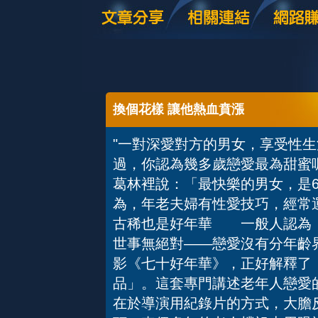
換個花樣 讓他熱血賁漲
"一對深愛對方的男女，享受性
過，你認為幾多歲戀愛最為甜蜜呢
葛林裡說：「最快樂的男女，是
為，年老夫婦有性愛技巧，經
古稀也是好年華 一般人認為，
世事無絕對——戀愛沒有分年齡
影《七十好年華》，正好解釋了
品」。這套專門講述老年人戀愛
在於導演用紀錄片的方式，大膽