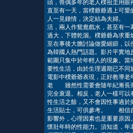
頭，喪偶多年的老人樸祖圭用眼
直至有一天，當樸爺爺遇上可愛
人一見鍾情，決定結為夫婦。 
活，兩人作鴛鴦戲水，甚至有一
過大，下體乾涸。樸爺爺為求重
至在事後大膽討論做愛細節，以
為韓國人熱門話題。影片平實地
範圍只集中於年輕人的現象。當
要性生活，由於生理週期已不同
電影中樸爺爺表現，正好教導老
老 雖然性需要會隨年紀漸長而
完全衰退。相反，老人一樣可以
性生活之餘，又不會因性事過於
生活貼士，可供參考。 相信自
影響外，心理因素也是重要原因
懷壯年時的性能力。須知道，年