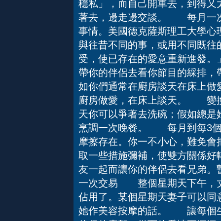
穩私」，而自己開車去，到得又
著去，邊走邊交談。 每月一
事情。美國德克薩斯理工大學心
與往昔不同的事，或用不同既往
受，使已存在的愛意重新進發。
帶你的伴侶去看你節目的綵排，
如你們通常在廚房談天在床上做
廚房做愛，在床上談天。 變換
天你可以爭著去洗碗；假如總是她
烹調一次晚餐。 每月到每3
摩擦存在。你一不小心，難免會
取一些措施彌補，使雙方關係
友一起而讓你的伴侶去看兄弟。
一次交易 整個星期天下午，丈
佔用了。某個星期天妻子可以同
她作美容按摩的話。 讓每個生