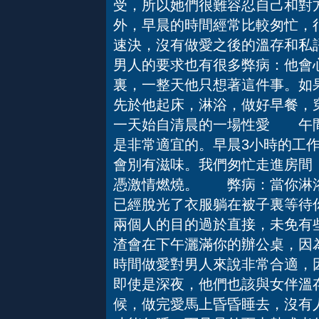
受，所以她們很難容忍自己和對
外，早晨的時間經常比較匆忙，
速決，沒有做愛之後的溫存和私
男人的要求也有很多弊病：他會
裏，一整天他只想著這件事。如
先於他起床，淋浴，做好早餐，
一天始自清晨的一場性愛 午
是非常適宜的。早晨3小時的工
會別有滋味。我們匆忙走進房間
憑激情燃燒。 弊病：當你淋浴
已經脫光了衣服躺在被子裏等待
兩個人的目的過於直接，未免有
渣會在下午灑滿你的辦公桌，
時間做愛對男人來說非常合適，
即使是深夜，他們也該與女伴溫
候，做完愛馬上昏昏睡去，沒有