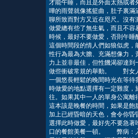
才能午睡，而且是外面太熱或者
嘩的雨聲就像搖籃曲，肚子裏滿
聊所致而對方又近在咫尺。沒有
做愛總有些了無生氣，而且不容
時候，最好不要做愛，否則午
這個時間段的情人們如狼似虎，
性行為最為大膽、充滿想像力，
力上並非最佳，但性饑渴卻達到
做些衝破常規的舉動。 對女人
一個悠長輕鬆的晚間時光在等待
時做愛的地點選擇有一定難度，
往。如果其中一人的單身公寓
這本該是晚餐的時間，如果是飽
加上已經昏暗的天色，會令你昏
選擇此時做愛，最好先不要急著
口的餐館美餐一頓。 弊病：入