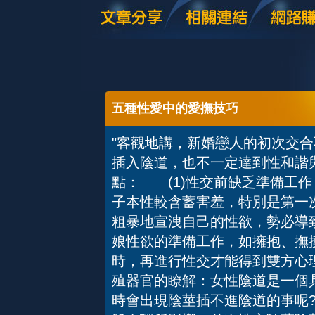
五種性愛中的愛撫技巧
"客觀地講，新婚戀人的初次交
插入陰道，也不一定達到性和諧
點： (1)性交前缺乏準備工
子本性較含蓄害羞，特別是第一
粗暴地宣洩自己的性欲，勢必導
娘性欲的準備工作，如擁抱、撫
時，再進行性交才能得到雙方心
殖器官的瞭解：女性陰道是一個
時會出現陰莖插不進陰道的事呢