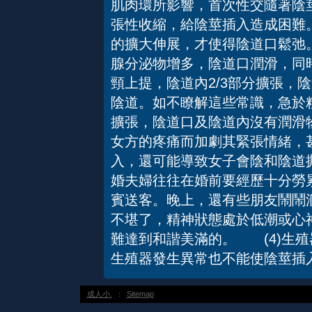
肌肉環所影響，首次性交隨著陰
張性收縮，給陰莖插入造成困難
的擴大伸展，才使得陰道口鬆弛
腺分泌物增多，陰道口潤滑，同
頸上提，陰道內2/3部分擴張，
陰道。如不瞭解這些常識，急於
擴張，陰道口及陰道內沒有潤滑
女方的疼痛而加劇其緊張情緒，
入，還可能導致女子會陰和陰道
婚夫婦往往在婚前要經歷十分勞
賓送客。晚上，還有些朋友鬧鬧
不堪了，精神狀態處於低潮或心
難達到和諧美滿的。 (4)生
生殖器發生異常也不能使陰莖插
成人小.
：
Sitemap