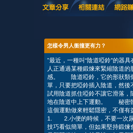
怎樣令男人衝撞更有力？
"最近，一種叫“陰道啞鈴”的器具
人正通過某種鍛煉來緊縮陰道的
感。 陰道啞鈴，它的形狀類似
單，只要把啞鈴插入陰道，然後
試用陰道抓住啞鈴不讓它滑落，
地在陰道中上下運動。 秘密體
這個運動做來輕鬆隱密，不僅
1. 2.小便的時候，不要一
技巧看似簡單，但如果堅持鍛煉